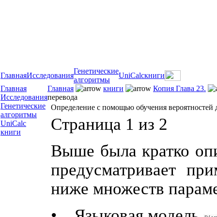
Генетические
Главная
Исследования
UniCalc
книги
алгоритмы
Главная
Главная
книги
Копия Глава 23.
Исследования
перевода
Генетические
Определение с помощью обучения вероятностей 
алгоритмы
Страница 1 из 2
UniCalc
книги
Выше была кратко опис
предусматривает при
ниже множеств параме
• Языковая модель.