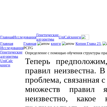
Генетические
Главная
Исследования
UniCalc
книги
алгоритмы
Главная
Главная
книги
Копия Глава 23.
Исследования
PCFG
Генетические
Определение с помощью обучения структуры пр
алгоритмы
Теперь предположим,
UniCalc
книги
правил неизвестна. В
проблема, связанная 
множеств правил я
неизвестно, какое 