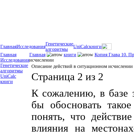
Генетические
Главная
Исследования
UniCalc
книги
алгоритмы
Главная
Главная
книги
Копия Глава 10. П
Исследования
исчислении
Генетические
Описание действий в ситуационном исчислении
алгоритмы
Страница 2 из 2
UniCalc
книги
К сожалению, в базе 
бы обосновать такое
понять, что действи
влияния на местонах