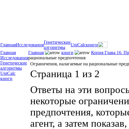
Генетические
Главная
Исследования
UniCalc
книги
алгоритмы
Главная
Главная
книги
Копия Глава 16. П
Исследования
рациональные предпочтения
Генетические
Ограничения, налагаемые на рациональные пред
алгоритмы
Страница 1 из 2
UniCalc
книги
Ответы на эти вопрос
некоторые ограничени
предпочтения, которы
агент, а затем показ