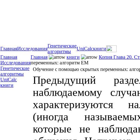
Генетические
Главная
Исследования
UniCalc
книги
алгоритмы
Главная
Главная
книги
Копия Глава 20. С
Исследования
переменных: алгоритм ЕМ
Генетические
Обучение с помощью скрытых переменных: алг
алгоритмы
Предыдущий разд
UniCalc
книги
наблюдаемому случа
характеризуются н
(иногда называемы
которые не наблюда