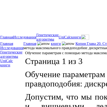
Генетические
Главная
Исследования
UniCalc
книги
алгоритмы
Главная
Главная
книги
Копия Глава 20. С
Исследования
метода максимального правдоподобия: дискретны
Генетические
Обучение параметрам с помощью метода максима
алгоритмы
Страница 1 из 3
UniCalc
книги
Обучение параметрам
правдоподобия: дискр
Допустим, что мы по
и вишневыми лед