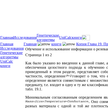
Генетические
Главная
Исследования
UniCalc
книги
алгоритмы
Главная
Главная
книги
Копия Глава 19. П
Исследования
Обучение и использование информации о релева
Генетические
Страница 1 из 2
алгоритмы
UniCalc
Как было указано во введении к данной главе,
книги
обеспечения целостного подхода к обучению с
приведенный в этом разделе, представляет со
частности, определение
говорит о том, что
определение является совместимым с множеством
предикату, т.е. входит в одну и ту же классифи
табл. 19.1.
Минимальным согласованным определением явл
. Оно совм
разных материала с одной и той же плотность