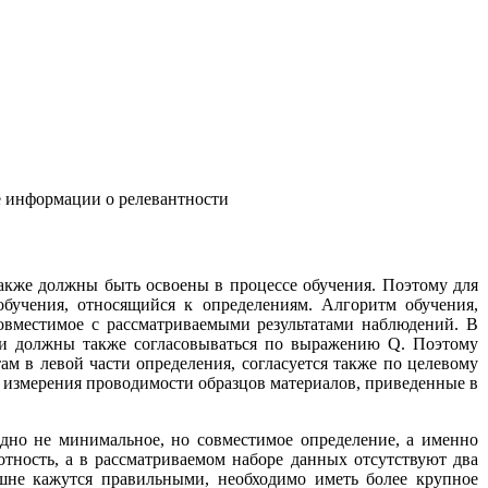
 информации о релевантности
также должны быть освоены в процессе обучения. Поэтому для
обучения, относящийся к определениям. Алгоритм обучения,
овместимое с рассматриваемыми результатами наблюдений. В
они должны также согласовываться по выражению Q. Поэтому
ам в левой части определения, согласуется также по целевому
в измерения проводимости образцов материалов, приведенные в
дно не минимальное, но совместимое определение, а именно
отность, а в рассматриваемом наборе данных отсутствуют два
ешне кажутся правильными, необходимо иметь более крупное