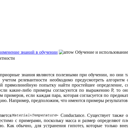
рименение знаний в обучении
Обучение и использование
нтности
 априорные знания являются полезными при обучении, но они 
 учетом релевантности необходимо предусмотреть алгоритм 
бой прямолинейную попытку найти простейшее определение, с
 если какие-либо примеры согласуются по выражению Р, то 
 примеров, если каждая пара, которая согласуется по предикат
кацию. Например, предположим, что имеются примеры результато
яется
Conductance. Существует также о
естимо с примерами, поскольку масса и размер определяют пл
ю. Как обычно, для устранения гипотез, которые только вн