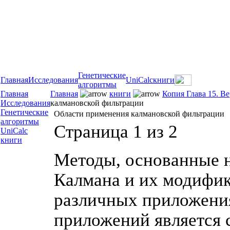
Генетические
Главная
Исследования
UniCalc
книги
алгоритмы
Главная
Главная
книги
Копия Глава 15. В
Исследования
калмановской фильтрации
Генетические
Области применения калмановской фильтрации
алгоритмы
Страница 1 из 2
UniCalc
книги
Методы, основанные н
Калмана и их модифик
различных приложения
приложений является 