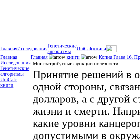
Генетические
Главная
Исследования
UniCalc
книги
алгоритмы
Главная
Главная
книги
Копия Глава 16. П
Исследования
Многоатрибутные функции полезности
Генетические
Принятие решений в о
алгоритмы
UniCalc
одной стороны, связан
книги
долларов, а с другой 
жизни и смерти. Напр
какие уровни канцеро
допустимыми в окруж