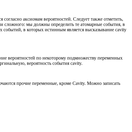
ся согласно аксиомам вероятностей. Следует также отметить,
ли сложного: мы должны определить те атомарные события, в
х событий, в которых истинным является высказывание cavity
еление вероятностей по некоторому подмножеству переменных
ргинальную, вероятность события cavity.
ючаются прочие переменные, кроме Cavity. Можно записать