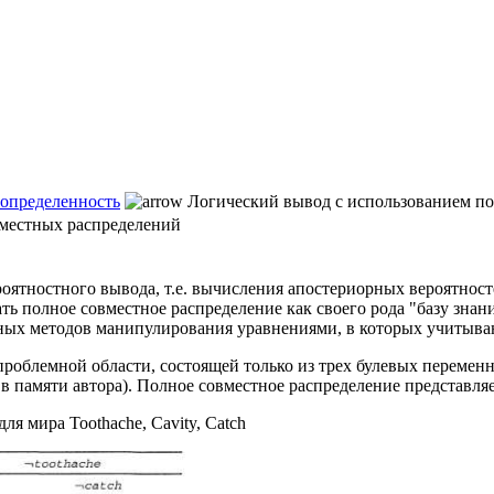
еопределенность
Логический вывод с использованием п
вместных распределений
роятностного вывода, т.е. вычисления апостериорных вероятност
ь полное совместное распределение как своего рода "базу знани
зных методов манипулирования уравнениями, в которых учитыва
роблемной области, состоящей только из трех булевых переменны
 памяти автора). Полное совместное распределение представляет
ля мира Toothache, Cavity, Catch