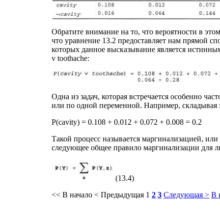
Обратите внимание на то, что вероятности в этом
что уравнение 13.2 предоставляет нам прямой с
которых данное высказывание является истинным
v toothache:
Одна из задач, которая встречается особенно ча
или по одной переменной. Например, складывая э
P(cavity) = 0.108 + 0.012 + 0.072 + 0.008 = 0.2
Такой процесс называется маргинализацией, или
следующее общее правило маргинализации для 
(13.4)
<< В начало
< Предыдущая
1
2
3
Следующая >
В 