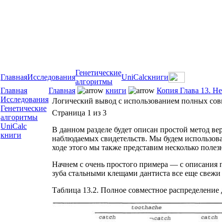
Генетические
Главная
Исследования
UniCalc
книги
алгоритмы
Главная
Главная
книги
Копия Глава 13. Н
Исследования
Логический вывод с использованием полных со
Генетические
Страница 1 из 3
алгоритмы
UniCalc
В данном разделе будет описан простой метод ве
книги
наблюдаемых свидетельств. Мы будем использоват
ходе этого мы также представим несколько поле
Начнем с очень простого примера — с описания п
зуба стальными клещами дантиста все еще свежи в
Таблица 13.2. Полное совместное распределение д