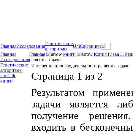
Генетические
Главная
Исследования
UniCalc
книги
алгоритмы
Главная
Главная
книги
Копия Глава 3. Ре
Исследования
решения задачи
Генетические
Измерение производительности решения задачи
алгоритмы
Страница 1 из 2
UniCalc
книги
Результатом примен
задачи является ли
получение решения
входить в бесконечны