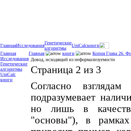
Генетические
Главная
Исследования
UniCalc
книги
алгоритмы
Главная
Главная
книги
Копия Глава 26. Ф
Исследования
Довод, исходящий из неформализуемости
Генетические
Страница 2 из 3
алгоритмы
UniCalc
книги
Согласно взглядам
подразумевает налич
но лишь в качестве
"основы"), в рамка