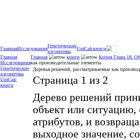
Генетические
Главная
Исследования
UniCalc
книги
алгоритмы
Главная
Главная
книги
Копия Глава 18. О
Исследования
как производительные элементы
Генетические
Деревья решений, рассматриваемые как произво
алгоритмы
Страница 1 из 2
UniCalc
книги
Дерево решений прини
объект или ситуацию
атрибутов, и возвращ
выходное значение, с