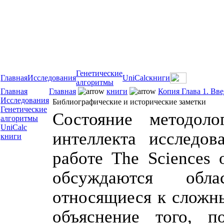
Генетические
Главная
Исследования
UniCalc
книги
алгоритмы
Главная
Главная
книги
Копия Глава 1. Вв
Исследования
Библиографические и исторические заметки
Генетические
Состояние методоло
алгоритмы
UniCalc
интеллекта исследо
книги
работе The Sciences o
обсуждаются обла
относящиеся к сложны
объяснение того, п