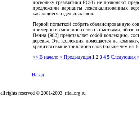
поскольку грамматики PCFG не позволяют предст
предложили варианты лексикализованных веро
касающиеся отдельных слов.
Первой попыткой собрать сбалансированную сово
примерно из миллиона слов с отметками, обознач
Пенна [982] представляет собой коллекцию, со
деревья. Эта коллекция помещается на компакт-
хранится свыше триллиона слов больше чем на 1
<< В начало
< Предыдущая
1
2
3
4
5
Следующая 
Назад
all rights reserved © 2001-2003, rriai.org.ru