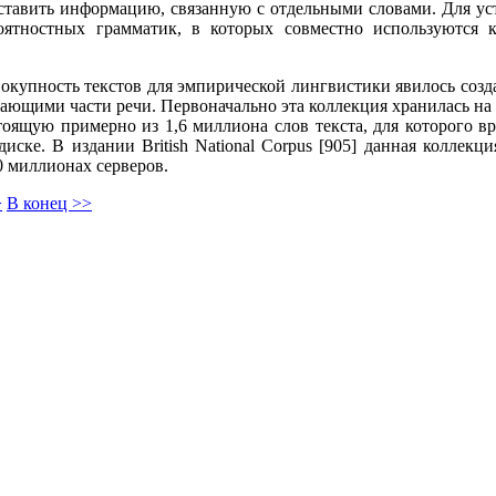
авить информацию, связанную с отдельными словами. Для устра
ятностных грамматик, в которых совместно используются к
купность текстов для эмпирической лингвистики явилось созда
ающими части речи. Первоначально эта коллекция хранилась на 
стоящую примерно из 1,6 миллиона слов текста, для которого 
диске. В издании British National Corpus [905] данная колле
0 миллионах серверов.
>
В конец >>