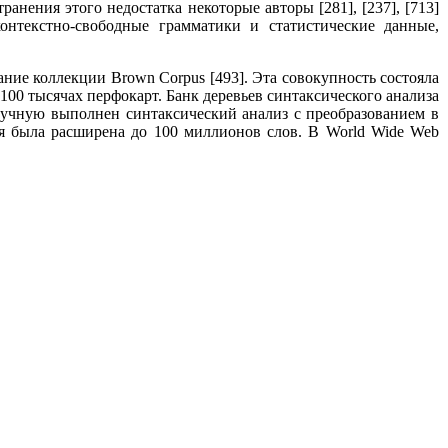
нения этого недостатка некоторые авторы [281], [237], [713]
онтекстно-свободные грамматики и статистические данные,
ние коллекции Brown Corpus [493]. Эта совокупность состояла
100 тысячах перфокарт. Банк деревьев синтаксического анализа
вручную выполнен синтаксический анализ с преобразованием в
кция была расширена до 100 миллионов слов. В World Wide Web