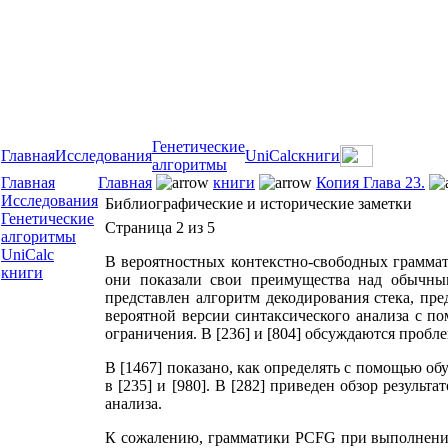
Генетические
Главная
Исследования
UniCalc
книги
алгоритмы
Главная
Главная
книги
Копия Глава 23.
Исследования
Библиографические и исторические заметки
Генетические
Страница 2 из 5
алгоритмы
UniCalc
В вероятностных контекстно-свободных граммати
книги
они показали свои преимущества над обычным
представлен алгоритм декодирования стека, пр
вероятной версии синтаксического анализа с п
ограничения. В [236] и [804] обсуждаются пробл
В [1467] показано, как определять с помощью о
в [235] и [980]. В [282] приведен обзор резуль
анализа.
К сожалению, грамматики PCFG при выполнении