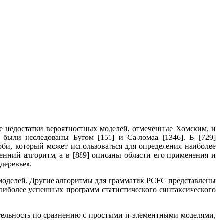
се недостатки вероятностных моделей, отмеченные Хомским, и
ыли исследованы Бутом [151] и Са-ломаа [1346]. В [729]
рби, который может использоваться для определения наиболее
нний алгоритм, а в [889] описаны области его применения и
деревьев.
х моделей. Другие алгоритмы для грамматик PCFG представлены
з наиболее успешных программ статистического синтаксического
ельность по сравнению с простыми п-элементными моделями,