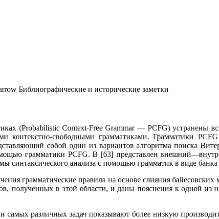
Библиографические и исторические заметки
ках (Probabilistic Context-Free Grammar — PCFG) устранены в
и контекстно-свободными грамматиками. Грамматики PCFG б
едставляющий собой один из вариантов алгоритма поиска Вите
омощью грамматики PCFG. В [63] представлен внешний—внутре
емы синтаксического анализа с помощью грамматик в виде банка 
бучения грамматические правила на основе слияния байесовски
татов, полученных в этой области, и даны пояснения к одной и
 самых различных задач показывают более низкую производит